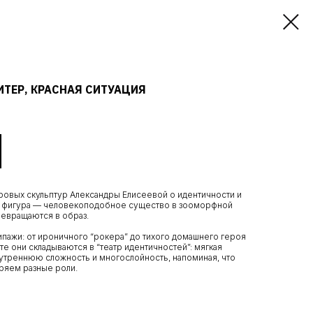
ТЕР, КРАСНАЯ СИТУАЦИЯ
ровых скульптур Александры Елисеевой о идентичности и
я фигура — человекоподобное существо в зооморфной
ревращаются в образ.
пажи: от ироничного “рокера” до тихого домашнего героя
те они складываются в “театр идентичностей”: мягкая
нутреннюю сложность и многослойность, напоминая, что
ряем разные роли.