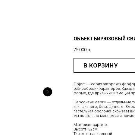
ОБЪЕКТ БИРЮЗОВЫЙ СВИ
75 000
р.
В КОРЗИНУ
Object — серия авторских фарфо
разнообразии характеров. Кажда
форме, где привычки и эмоции п
Персонажи серии — отдельные ти
или наивного, беззащитного. Вмес
пастельная оболочка скрывает в
мы постоянно меняемся и приме
Материал: фарфор.
Высота: 32см.
Тираж: ограниченный.